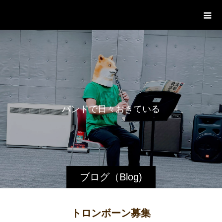
WestRoot Groove Society
Orchestra
バ
ン
ド
で
日
々
お
き
て
い
る
日
常
を
ブログ（Blog)
トロンボーン募集