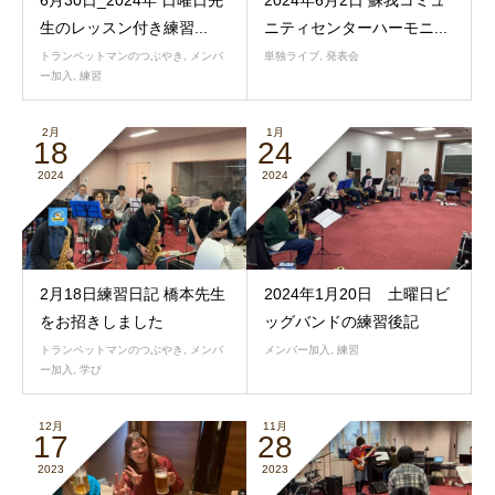
生のレッスン付き練習...
ニティセンターハーモニ...
トランペットマンのつぶやき
,
メンバ
単独ライブ
,
発表会
ー加入
,
練習
2月
1月
18
24
2024
2024
2月18日練習日記 橋本先生
2024年1月20日 土曜日ビ
をお招きしました
ッグバンドの練習後記
トランペットマンのつぶやき
,
メンバ
メンバー加入
,
練習
ー加入
,
学び
12月
11月
17
28
2023
2023