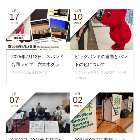
7月
12月
17
10
2025
2024
2025年7月13日 ３バンド
ビッグバンドの選曲とバン
合同ライブ 六本木クラ...
ドの色について
イベント出演
,
合同ライブ
トランペットマンのつぶやき
,
バンド
について
7月
6月
07
02
2024
2024
6月30日_2024年 日曜日先
2024年6月2日 蘇我コミュ