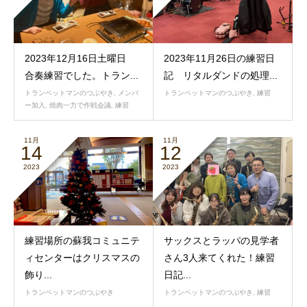
2023年12月16日土曜日
2023年11月26日の練習日
合奏練習でした。トラン...
記 リタルダンドの処理...
トランペットマンのつぶやき
,
メンバ
トランペットマンのつぶやき
,
練習
ー加入
,
焼肉一力で作戦会議
,
練習
11月
11月
14
12
2023
2023
練習場所の蘇我コミュニテ
サックスとラッパの見学者
ィセンターはクリスマスの
さん3人来てくれた！練習
飾り...
日記...
トランペットマンのつぶやき
トランペットマンのつぶやき
,
練習