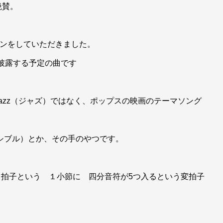
絶賛。
スンをしていただきました。
て披露する予定の曲です
azz（ジャズ）ではなく、ポップスの映画のテーマソング
インポッシブル）とか、その手のやつです。
4 拍子という １小節に 四分音符が5つ入るという変拍子