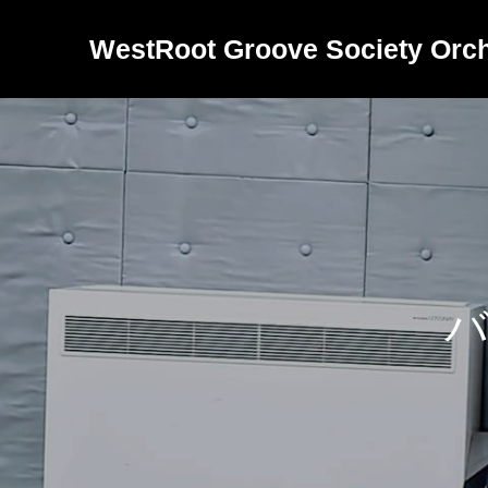
WestRoot Groove Society Orch
バ
ン
ド
で
日