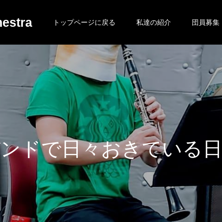
estra
トップページに戻る
私達の紹介
団員募集
々
お
き
て
い
る
日
常
を
投
稿