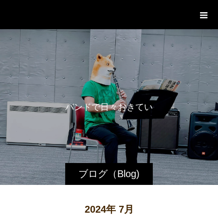
WestRoot Groove Society
Orchestra
バ
ン
ド
で
日
々
お
き
て
い
る
ブログ（Blog)
2024年 7月