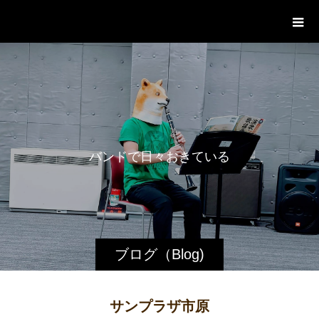
WestRoot Groove Society
Orchestra
バ
ン
ド
で
日
々
お
き
て
い
る
日
常
ブログ（Blog)
サンプラザ市原