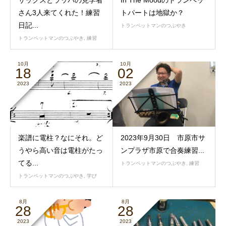
さん3人来てくれた！練習
トパートは地獄か？
日記...
トランペットマンのつぶやき
トランペットマンのつぶやき
,
練習
10月
10月
18
02
2023
2023
楽譜に電柱？なにそれ。ど
2023年9月30日 市原市サ
うやら高い音は電柱がたっ
ンプラザ市原で合奏練習...
てる...
トランペットマンのつぶやき
,
練習
トランペットマンのつぶやき
,
学び
8月
8月
28
28
2023
2023