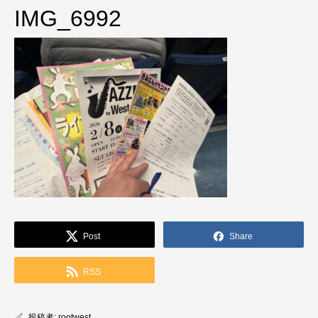
IMG_6992
Post
Share
RSS
投稿者:
rootwest