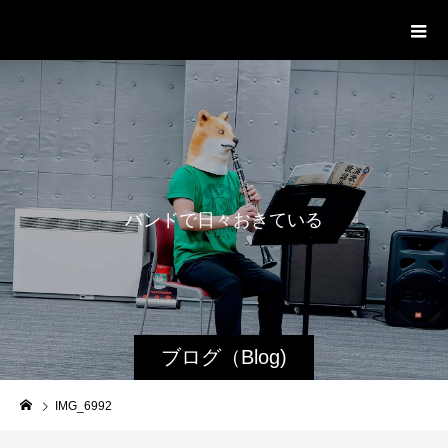
WestRoot Groove Society
Orchestra
バ
ン
ド
で
日
々
お
き
て
い
る
日
常
ブログ（Blog)
IMG_6992