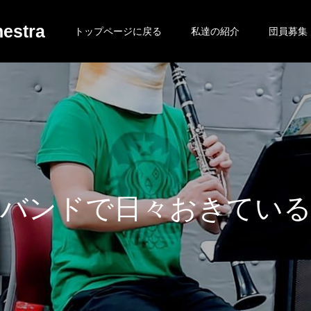
estra
トップページに戻る
私達の紹介
団員募集
ド
で
日
々
お
き
て
い
る
日
常