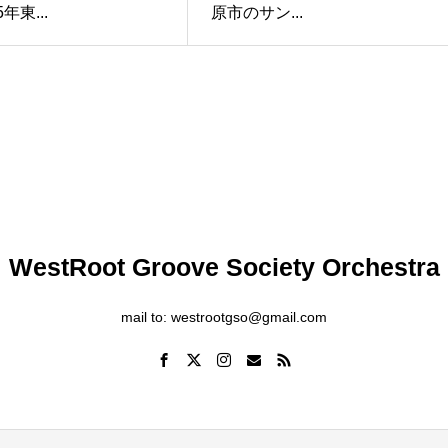
5年東...
原市のサン...
WestRoot Groove Society Orchestra
mail to: westrootgso@gmail.com