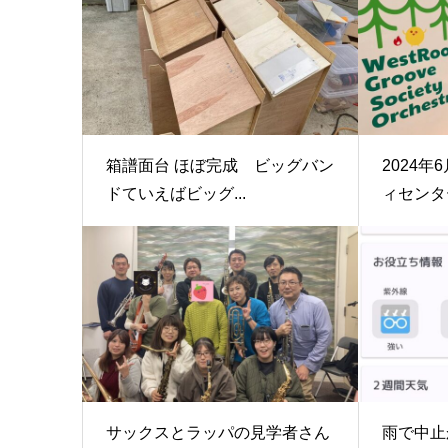
箱譜面台 ほぼ完成 ビッグバン
2024年
ドていえばビッグ...
ィセンター
サックスとラッパの見学者さん
雨で中止