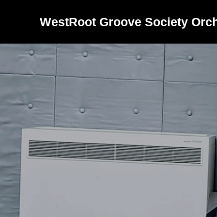
WestRoot Groove Society Orch
バ
ン