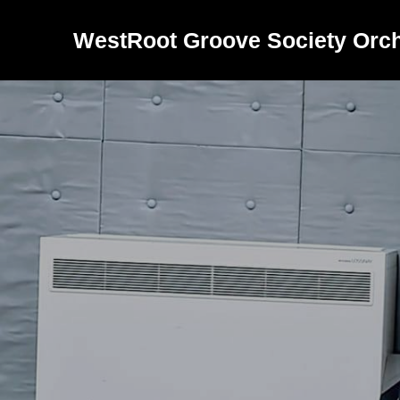
WestRoot Groove Society Orch
バ
ン
ド