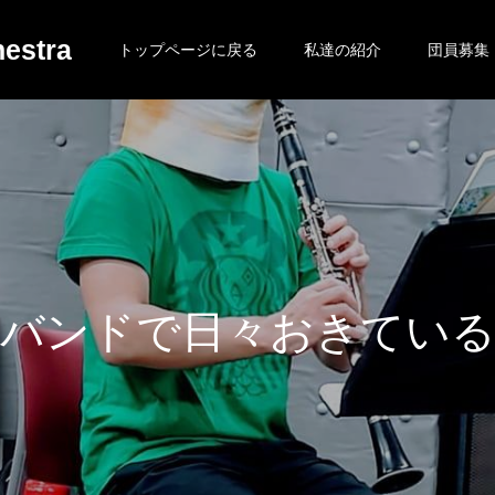
estra
トップページに戻る
私達の紹介
団員募集
で
日
々
お
き
て
い
る
日
常
を