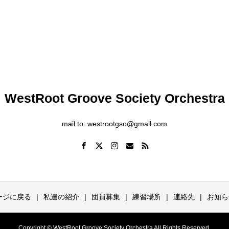
WestRoot Groove Society Orchestra
mail to: westrootgso@gmail.com
ージに戻る
私達の紹介
団員募集
練習場所
連絡先
お知ら
Copyright © WestRoot Groove Society Orchestra All Rights Reserved.