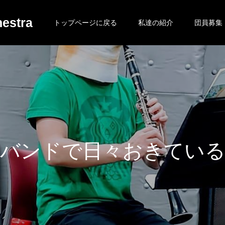
estra
トップページに戻る
私達の紹介
団員募集
で
日
々
お
き
て
い
る
日
常
を