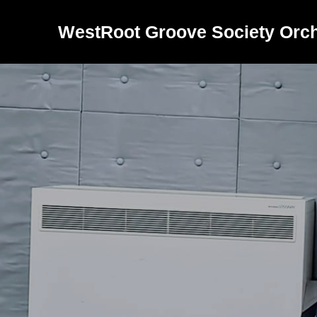
WestRoot Groove Society Orch
バ
ン
ド