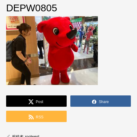
DEPW0805
Post
Share
RSS
投稿者:
rootwest