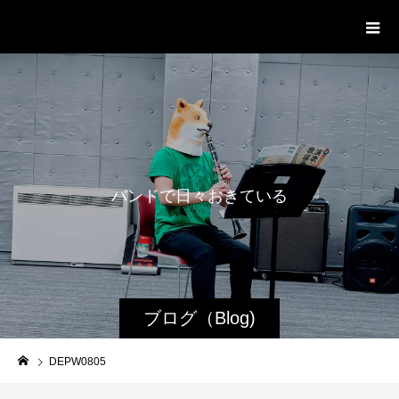
WestRoot Groove Society
Orchestra
バ
ン
ド
で
日
々
お
き
て
い
る
日
常
ブログ（Blog)
DEPW0805