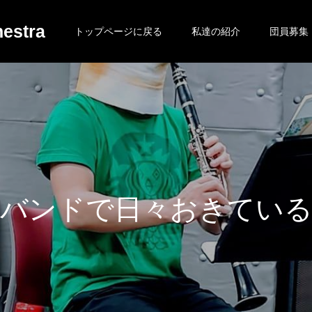
estra
トップページに戻る
私達の紹介
団員募集
で
日
々
お
き
て
い
る
日
常
を