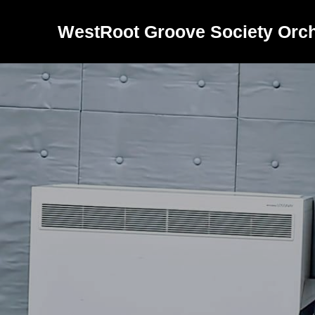
WestRoot Groove Society Orch
バ
ン
ド