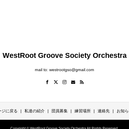
WestRoot Groove Society Orchestra
mail to: westrootgso@gmail.com
ージに戻る
私達の紹介
団員募集
練習場所
連絡先
お知ら
Copyright © WestRoot Groove Society Orchestra All Rights Reserved.