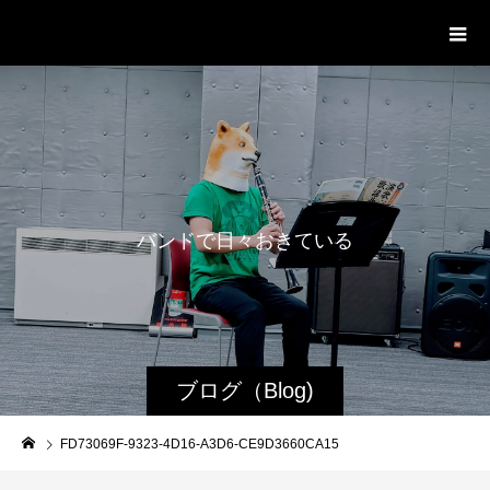
WestRoot Groove Society
Orchestra
バ
ン
ド
で
日
々
お
き
て
い
る
日
常
ブログ（Blog)
FD73069F-9323-4D16-A3D6-CE9D3660CA15