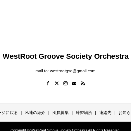
WestRoot Groove Society Orchestra
mail to: westrootgso@gmail.com
ージに戻る
私達の紹介
団員募集
練習場所
連絡先
お知ら
Copyright © WestRoot Groove Society Orchestra All Rights Reserved.