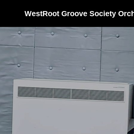
WestRoot Groove Society Orch
バ
ン