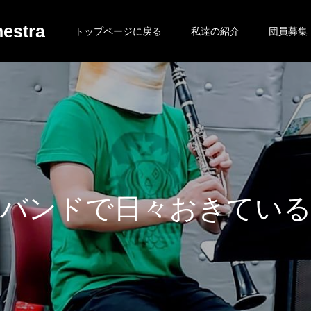
estra
トップページに戻る
私達の紹介
団員募集
ド
で
日
々
お
き
て
い
る
日
常