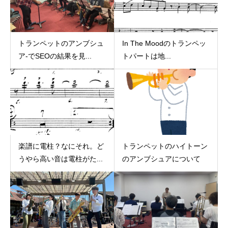
トランペットのアンブシュ
In The Moodのトランペッ
ア‐でSEOの結果を見...
トパートは地...
楽譜に電柱？なにそれ。ど
トランペットのハイトーン
うやら高い音は電柱がた...
のアンブシュアについて