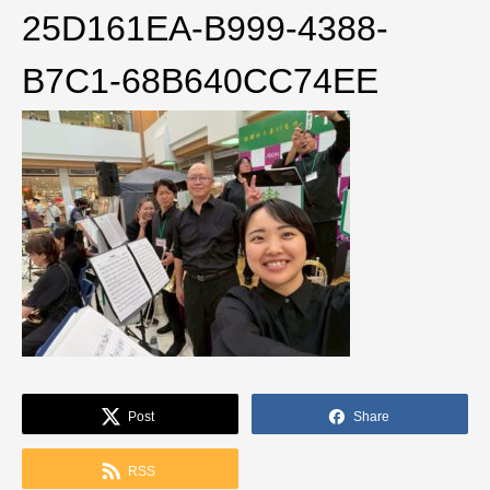
25D161EA-B999-4388-
B7C1-68B640CC74EE
Post
Share
RSS