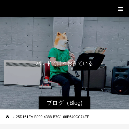
WestRoot Groove Society
Orchestra
バ
ン
ド
で
日
々
お
き
て
い
る
日
常
ブログ（Blog)
25D161EA-B999-4388-B7C1-68B640CC74EE