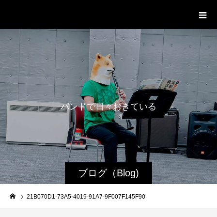
WestRoot Groove Society
Orchestra
バ
ン
ド
で
日
々
お
き
て
い
る
日
常
を
ブログ（Blog)
21B070D1-73A5-4019-91A7-9F007F145F90