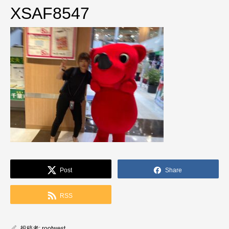
XSAF8547
Post
Share
RSS
投稿者:
rootwest