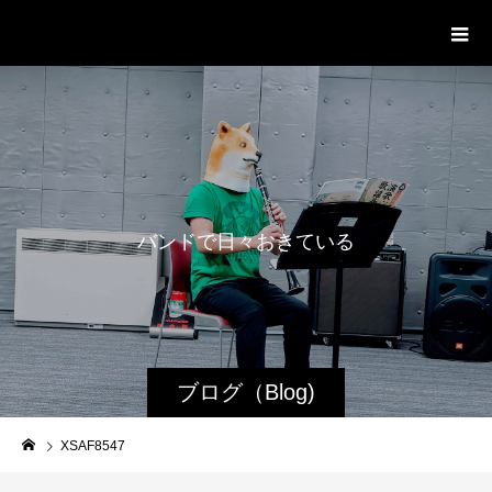
WestRoot Groove Society
Orchestra
バ
ン
ド
で
日
々
お
き
て
い
る
日
常
ブログ（Blog)
XSAF8547