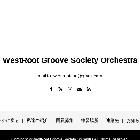
WestRoot Groove Society Orchestra
mail to: westrootgso@gmail.com
ージに戻る
私達の紹介
団員募集
練習場所
連絡先
お知ら
Copyright © WestRoot Groove Society Orchestra All Rights Reserved.