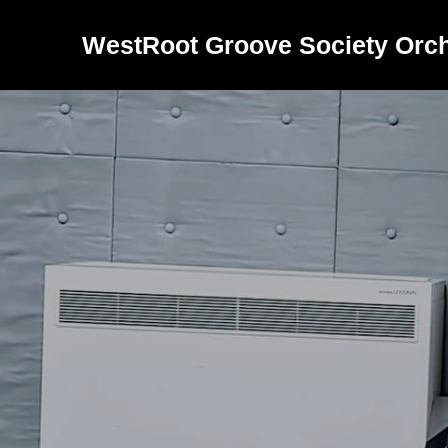
WestRoot Groove Society Orch
バ
ン