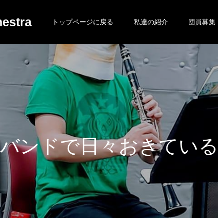
estra
トップページに戻る
私達の紹介
団員募集
ド
で
日
々
お
き
て
い
る
日
常