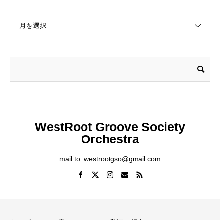
月を選択
WestRoot Groove Society
Orchestra
mail to: westrootgso@gmail.com