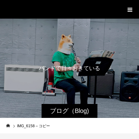
WestRoot Groove Society
Orchestra
バ
ン
ド
で
日
々
お
き
て
い
る
日
常
ブログ（Blog)
IMG_6158 – コピー