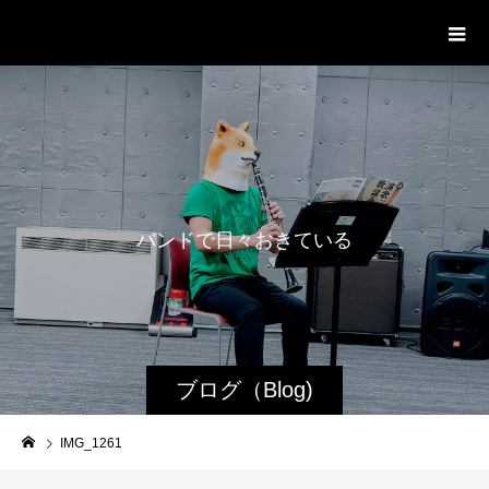
WestRoot Groove Society
Orchestra
バ
ン
ド
で
日
々
お
き
て
い
る
日
常
ブログ（Blog)
IMG_1261