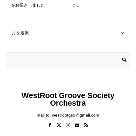
をお招きしました
た。
月を選択
WestRoot Groove Society
Orchestra
mail to: westrootgso@gmail.com