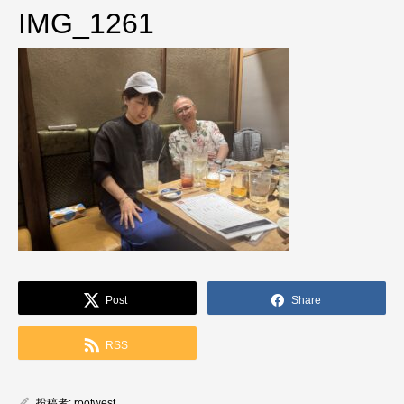
IMG_1261
Post
Share
RSS
投稿者:
rootwest