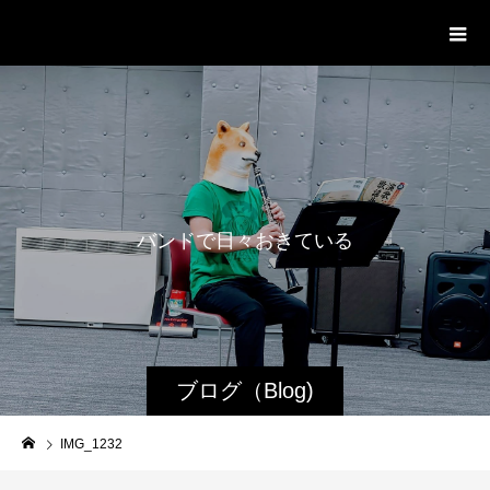
WestRoot Groove Society
Orchestra
バ
ン
ド
で
日
々
お
き
て
い
る
日
常
ブログ（Blog)
IMG_1232