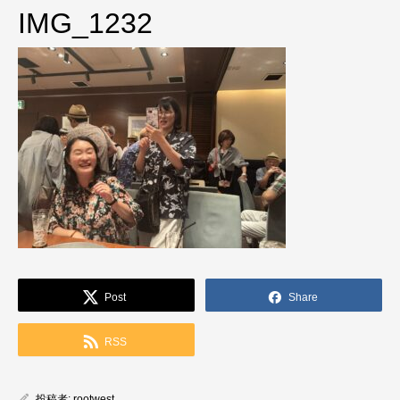
IMG_1232
Post
Share
RSS
投稿者:
rootwest