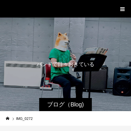
WestRoot Groove Society
Orchestra
バ
ン
ド
で
日
々
お
き
て
い
る
日
常
ブログ（Blog)
IMG_0272