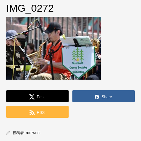
IMG_0272
Post
Share
RSS
投稿者:
rootwest