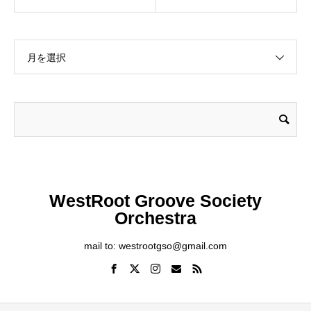
月を選択
WestRoot Groove Society
Orchestra
mail to: westrootgso@gmail.com