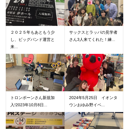
２０２５年もあともう少
サックスとラッパの見学者
し、ビッグバンド運営と
さん3人来てくれた！練...
来...
トロンボーンさん新規加
2024年5月25日 イオンタ
入!2023年10月8日...
ウンおゆみ野イベ...