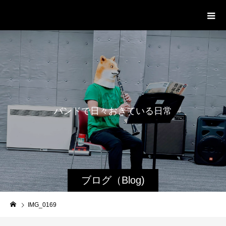
WestRoot Groove Society
Orchestra
バ
ン
ド
で
日
々
お
き
て
い
る
日
常
を
投
稿
ブログ（Blog)
IMG_0169