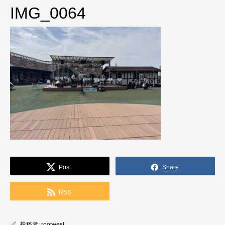
IMG_0064
Post
Share
RSS
投稿者:
rootwest