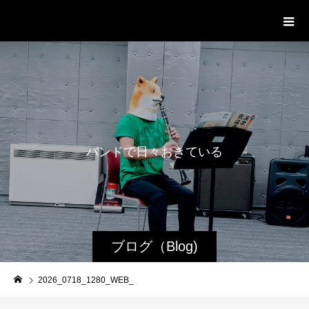
WestRoot Groove Society
Orchestra
バ
ン
ド
で
日
々
お
き
て
い
る
日
常
ブログ（Blog)
2026_0718_1280_WEB_