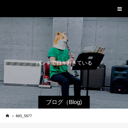
WestRoot Groove Society
Orchestra
バ
ン
ド
で
日
々
お
き
て
い
る
日
常
ブログ（Blog)
IMG_5877