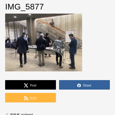
IMG_5877
Post
Share
RSS
投稿者:
rootwest