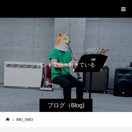
WestRoot Groove Society
Orchestra
バ
ン
ド
で
日
々
お
き
て
い
る
日
常
を
ブログ（Blog)
IMG_5863