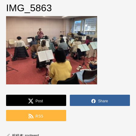
IMG_5863
Post
Share
RSS
投稿者:
rootwest