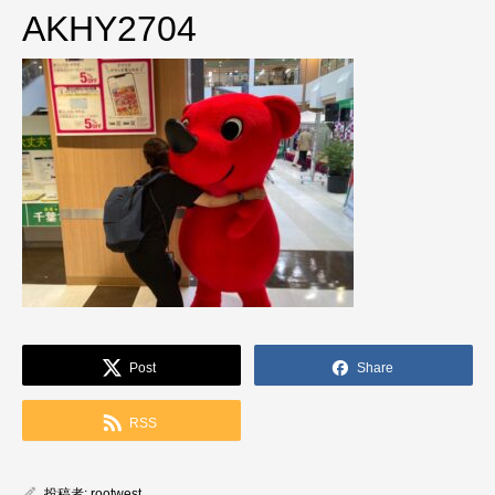
AKHY2704
Post
Share
RSS
投稿者:
rootwest