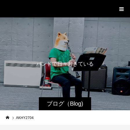
WestRoot Groove Society
Orchestra
バ
ン
ド
で
日
々
お
き
て
い
る
日
常
ブログ（Blog)
AKHY2704