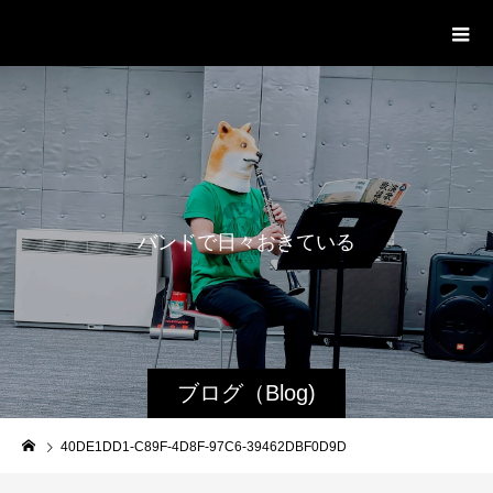
WestRoot Groove Society
Orchestra
バ
ン
ド
で
日
々
お
き
て
い
る
日
常
ブログ（Blog)
40DE1DD1-C89F-4D8F-97C6-39462DBF0D9D