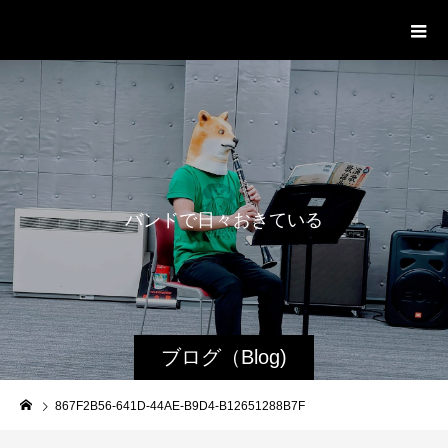
WestRoot Groove Society
Orchestra
バ
ン
ド
で
日
々
お
き
て
い
る
日
常
ブログ（Blog)
867F2B56-641D-44AE-B9D4-B12651288B7F