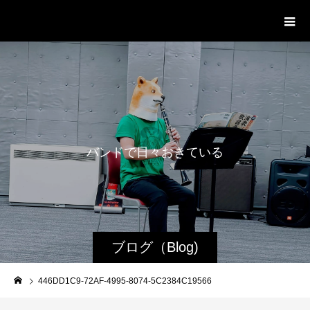
WestRoot Groove Society
Orchestra
バ
ン
ド
で
日
々
お
き
て
い
る
日
常
ブログ（Blog)
446DD1C9-72AF-4995-8074-5C2384C19566