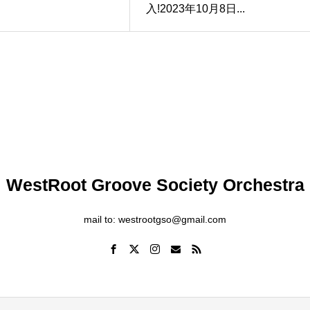
入!2023年10月8日...
WestRoot Groove Society Orchestra
mail to: westrootgso@gmail.com