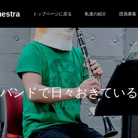
estra
トップページに戻る
私達の紹介
団員募集
で
日
々
お
き
て
い
る
日
常
を