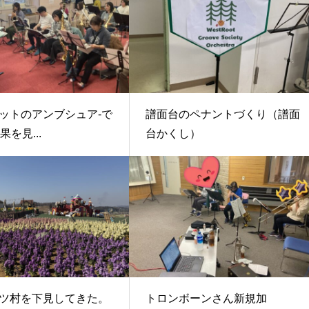
ットのアンブシュア‐で
譜面台のペナントづくり（譜面
果を見...
台かくし）
ツ村を下見してきた。
トロンボーンさん新規加