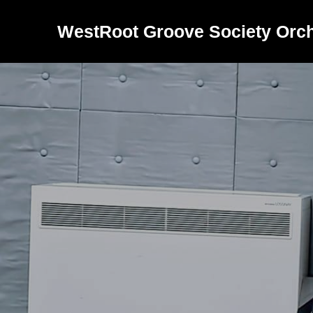
WestRoot Groove Society Orch
バ
ン
ド