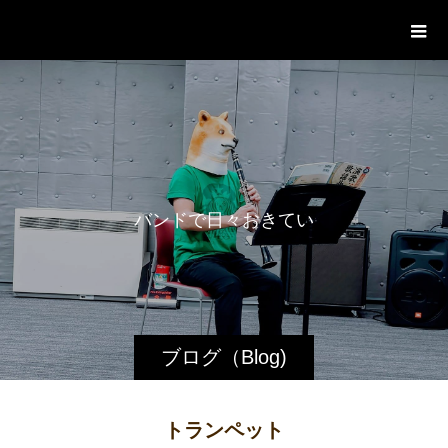
WestRoot Groove Society
Orchestra
バ
ン
ド
で
日
々
お
き
て
い
る
ブログ（Blog)
トランペット