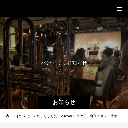
WestRoot Groove Society
Orchestra
バ
ン
ド
よ
り
お
知
ら
せ
お知らせ
お知らせ
終了しました 2025年６月15日 鎌取イオン 千葉市フェアにて演奏します